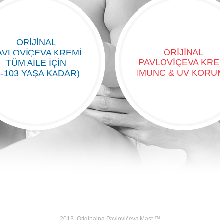
ORIJINAL
ORIJINAL
AVLOVIÇEVA KREMI
PAVLOVIÇEVA KRE
TÜM AİLE İÇİN
IMUNO & UV KORU
3-103 YAŞA KADAR)
2013. Originalna Pavlovićeva Mast ™