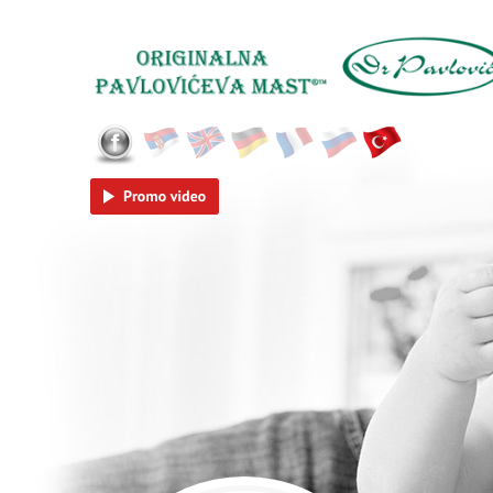
Skip to main content
Српски
English
Deutsch
Français
Русский
Tü