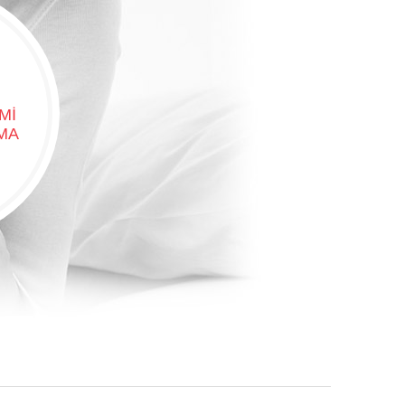
MI
MA