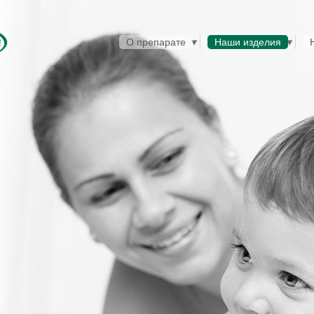
О препарате
Наши изделия
rkçe